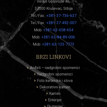
Veliko Golovode 46,
37000 Kruševac, Srbija
Tel./Fax.:
+381-37-736-637
Tel./Fax.:
+381-37-492-007
Mob:
+381-63-658-654
Mob:
+381-63-84-89-006
Mob:
+381-63-133-7773
BRZI LINKOVI
Anđeli – nadgrobni spomenici
Nadgrobni spomenici
Foto keramika i slova
Dekorativni kamen
Kamini
Enterijer
Eksterijer