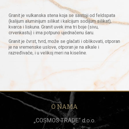
Granit je vulkanska stena koja se sastoji od feldspata
(kalijum aluminijum silikat i kalcijum sodijum silikat),
kvarca i liskuna. Granit uvek ima tri boje (sivu,
crvenkastu) i ima potpuno ujednačenu šaru.
Granit je čvrst, tvrd, može se glačati i oblikovati, otporan
je na vremenske uslove, otporan je na alkale i
razređivače, i u velikoj meri na kiseline.
O NAMA
„COSMOS TRADE“ d.o.o.