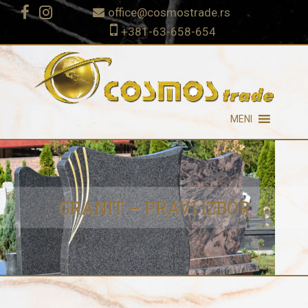
office@cosmostrade.rs
+381-63-658-654
MENI
GRANIT – PRAVI IZBOR