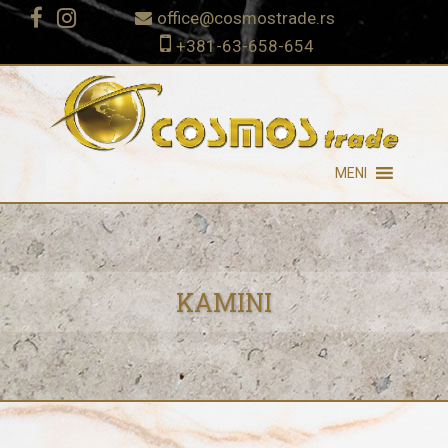
office@cosmostrade.rs
+381-63-658-654
MENI
KAMINI