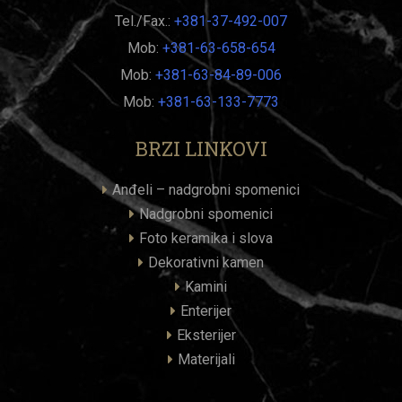
Tel./Fax.:
+381-37-492-007
Mob:
+381-63-658-654
Mob:
+381-63-84-89-006
Mob:
+381-63-133-7773
BRZI LINKOVI
Anđeli – nadgrobni spomenici
Nadgrobni spomenici
Foto keramika i slova
Dekorativni kamen
Kamini
Enterijer
Eksterijer
Materijali