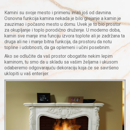
Kamini su svoje mesto i primenu imali još od davnina.
Osnovna funkcija kamina nekada je bilo grejanje a kamin je
zauzimao i počasno mesto u domu. Uvek je to bio prostor
za okupljanje i toplo porodično druženje. U moderno doba,
kamin sve manje ima funciju izvora toplote ali je zadržana ta
druga ali ne i manje bitna funkcija, da prostoru da notu
topline i udobnosti, da ga oplemeni i učini posebnim.
Ako se odlučite da vaš prostor obogatite nekim lepim
kaminom, tu smo da u skladu sa vašim željama i ukusom
odaberemo odgovarajuću dekoraciju koja će se savršeno
uklopiti u vaš enterijer.