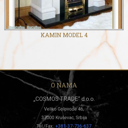
KAMIN MODEL 4
O NAMA
„COSMOS TRADE“ d.o.o.
Veliko Golovode 46,
37000 Kruševac, Srbija
Tel./Fax.:
+381-37-736-637